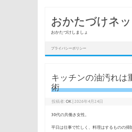
コ
ン
テ
おかたづけネッ
ン
ツ
へ
おかたづけしましょ
ス
キ
ッ
プ
プライバシーポリシー
キッチンの油汚れは
術
投稿者:
OK
|
2026年4月24日
30代の共働き女性。
平日は仕事で忙しく、料理はするものの掃