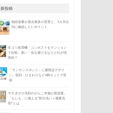
最新投稿
相続放棄が過去最多の背景と、3カ月以
内に確認したいポイント
生ゴミ処理機・コンポストをマンション
で比較。臭い・虫を避けるならどれが現
実的？
「サンサンスポンジ」に夏限定デザイ
ン。朝顔・ひまわりなど4柄セットで登
場
すすぎゼロ洗剤のがんこ本舗が新提案。
「もしも」に備える“部分洗い＋備蓄洗
剤”とは