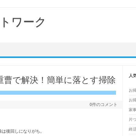
トワーク
人
重曹で解決！簡単に落とす掃除
お
お
0件のコメント
家
片
終
除は後回しになりがち。