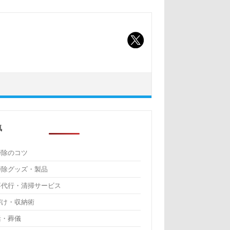
気
掃除のコツ
掃除グッズ・製品
事代行・清掃サービス
づけ・収納術
活・葬儀