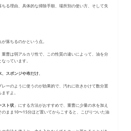
落ちる理由、具体的な掃除手順、場所別の使い方、そして失
れが落ちるのかという点。
、重曹は弱アルカリ性で、この性質の違いによって、油を分
となっています。
水、スポンジや布だけ
。
プレーのように使うのが効果的で、汚れに吹きかけて数分置
ちますよ。
ースト状
」にする方法がおすすめで、重曹に少量の水を加え
のまま10〜15分ほど置いてからこすると、こびりついた油