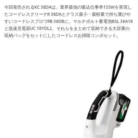
今回発売されるKC 36DAは、業界最強の吸込仕事率155Wを実現し
たコードレスクリーナR 36DAとクラス最小・最軽量で持ち運びや
すいコードレスブロワRB 36DBに、マルチボルト蓄電池BSL 36A18
と急速充電器UC 18YDL2、それらをまとめて収納できる大容量の
収納バッグをセットにしたコードレスお掃除コンボセット。