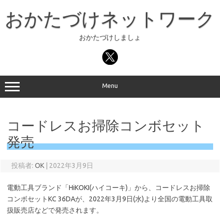
コ
ン
おかたづけネットワーク
テ
ン
ツ
へ
おかたづけしましょ
ス
キ
ッ
プ
Menu
コードレスお掃除コンボセット
発売
投稿者:
OK
|
2022年3月9日
電動工具ブランド「HiKOKI(ハイコーキ)」から、コードレスお掃除
コンボセットKC 36DAが、2022年3月9日(水)より全国の電動工具取
扱販売店などで発売されます。