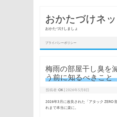
コ
ン
テ
おかたづけネッ
ン
ツ
へ
おかたづけしましょ
ス
キ
ッ
プ
プライバシーポリシー
梅雨の部屋干し臭を減
う前に知るべきこと
投稿者:
OK
|
2026年5月8日
2026年3月に改良された「アタック ZE
れまで本当に楽に。