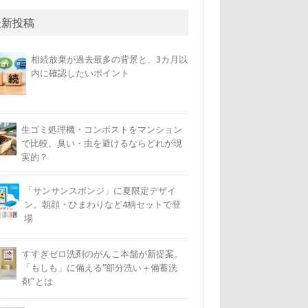
最新投稿
相続放棄が過去最多の背景と、3カ月以
内に確認したいポイント
生ゴミ処理機・コンポストをマンション
で比較。臭い・虫を避けるならどれが現
実的？
「サンサンスポンジ」に夏限定デザイ
ン。朝顔・ひまわりなど4柄セットで登
場
すすぎゼロ洗剤のがんこ本舗が新提案。
「もしも」に備える“部分洗い＋備蓄洗
剤”とは