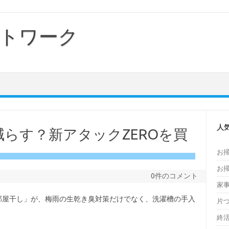
トワーク
人
らす？新アタックZEROを買
お
お
0件のコメント
家
RO 部屋干し」が、梅雨の生乾き臭対策だけでなく、洗濯槽の手入
片
終