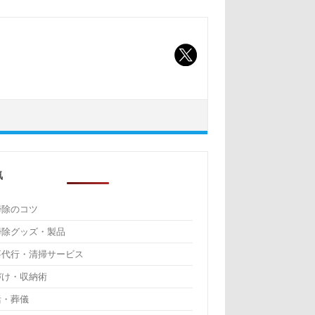
気
掃除のコツ
掃除グッズ・製品
事代行・清掃サービス
づけ・収納術
活・葬儀